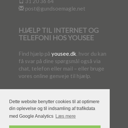
31 20 36 64
post@gundsoemagle.net
HJÆLP TIL INTERNET OG
TELEFONI HOS YOUSEE
Find hjælp på
yousee.dk
, hvor du kan
få svar på dine spørgsmål også via
chat, telefon eller mail – eller bruge
vores online genveje til hjælp.
Dette website benytter cookies til at optimere
din oplevelse og til indsamling af trafikdata
med Google Analytics
Læs mere
Powered by YouSee Foreningsweb